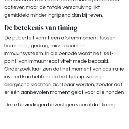
actiever, maar de totale verschuiving lijkt
gemiddeld minder ingrijpend dan bij teven.
De betekenis van timing
De puberteit vormt een afstemmoment tussen
hormonen, gedrag, microbioom en
immuunsysteem. In die periode wordt het ‘set-
point’ van immuunreactiviteit mede bepaald.
Onderzoek laat zien dat het moment van castratie
invloed kan hebben op het tijdstip waarop
allergische klachten zichtbaar worden, zonder dat
er één aanbevolen moment geldt voor alle honden.
Deze bevindingen bevestigen vooral dat timing
onderdeel is van het gesprek. Puberteit is een
ontwikkelingsvenster waarin het lichaam zichzelf
kalibreert. Een hormonale ingreep heeft in dat