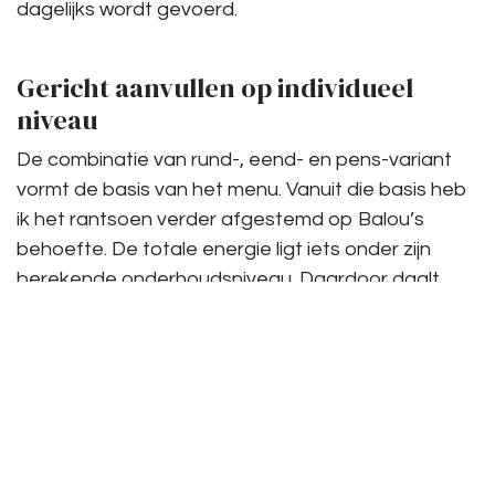
dagelijks wordt gevoerd.
Gericht aanvullen op individueel
niveau
De combinatie van rund-, eend- en pens-variant
vormt de basis van het menu. Vanuit die basis heb
ik het rantsoen verder afgestemd op Balou’s
behoefte. De totale energie ligt iets onder zijn
berekende onderhoudsniveau. Daardoor daalt
automatisch ook de absolute inname van
aminozuren, vetzuren en micronutriënten. Dat
vraagt om gerichte verfijning.
Om de eiwitkwaliteit te optimaliseren heb ik
biologisch kippenhart toegevoegd. Hartspier is rijk
aan zwavelhoudende aminozuren zoals