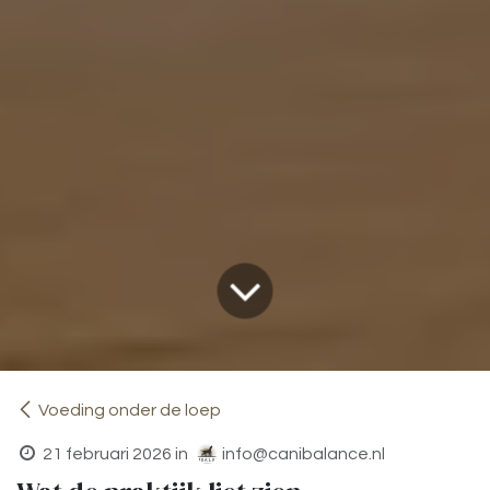
Voeding onder de loep
21 februari 2026
in
info@canibalance.nl